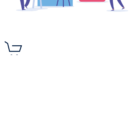
Ecommerce
Progettiamo e gestiamo soluzioni di commercio
elettronico su diverse piattaforme, in base alle
esigenze del cliente.
Ecommerce affidabili per vendere prodotti e servizi sul
web, in totale sicurezza, sincronizzati con il proprio
gestionale aziendale (su specifico progetto) ed